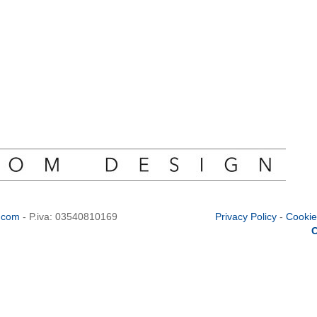
.com
- P.iva: 03540810169
Privacy Policy
-
Cookie
C